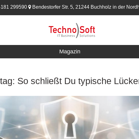
4181 299590
Bendestorfer Str. 5, 21244 Buchholz in der Nord
TechnoSoft
Consulting
Magazin
GmbH
ltag: So schließt Du typische Lücke