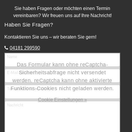
Sie haben Fragen oder möchten einen Termin
vereinbaren? Wir freuen uns auf Ihre Nachricht!
Haben Sie Fragen?
Kontaktieren Sie uns – wir beraten Sie gern!
04181 299590
Name
Das Formular kann ohne reCaptcha-
Sicherheitsabfrage nicht versendet
E-Mail-Adresse
werden. reCaptcha kann ohne aktivierte
Funktions-Cookies nicht geladen werden.
Telefonnummer (optional)
Cookie Einstellungen »
Nachricht