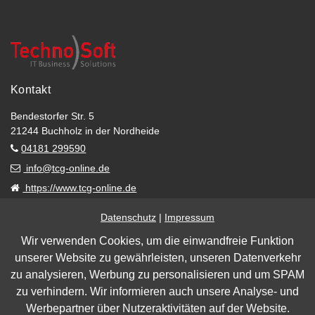
Kontakt
Bendestorfer Str. 5
21244 Buchholz in der Nordheide
04181 299590
info@tcg-online.de
https://www.tcg-online.de
Öffnungszeiten
Datenschutz
|
Impressum
Wir verwenden Cookies, um die einwandfreie Funktion
Mo.–Fr.
08:00–12:30, 13:30–17:00 Uhr
unserer Website zu gewährleisten, unseren Datenverkehr
Impressum
|
Datenschutz
zu analysieren, Werbung zu personalisieren und um SPAM
zu verhindern. Wir informieren auch unsere Analyse- und
Barrierefreiheit
Werbepartner über Nutzeraktivitäten auf der Website.
Cookie Einstellungen